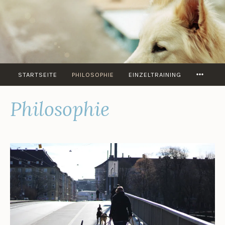
Zum
Inhalt
springen
MORE
STARTSEITE
PHILOSOPHIE
EINZELTRAINING
Philosophie