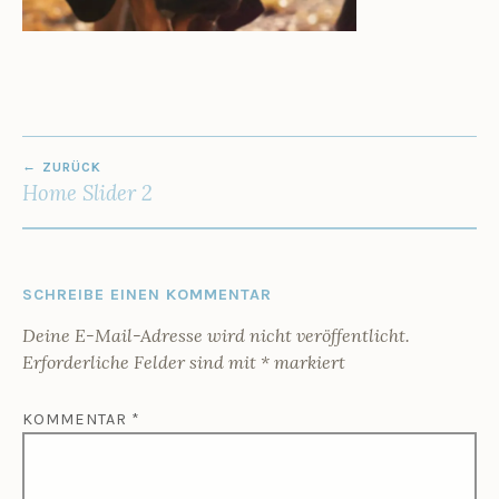
6
U
Z
E
N
BEITRAGS-
ZURÜCK
NAVIGATION
Home Slider 2
SCHREIBE EINEN KOMMENTAR
Deine E-Mail-Adresse wird nicht veröffentlicht.
Erforderliche Felder sind mit
*
markiert
KOMMENTAR
*