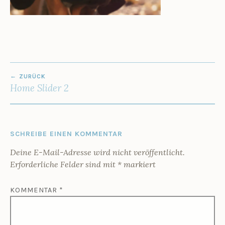
1
U
6
Z
E
N
BEITRAGS-
ZURÜCK
NAVIGATION
Home Slider 2
SCHREIBE EINEN KOMMENTAR
Deine E-Mail-Adresse wird nicht veröffentlicht.
Erforderliche Felder sind mit
*
markiert
KOMMENTAR
*